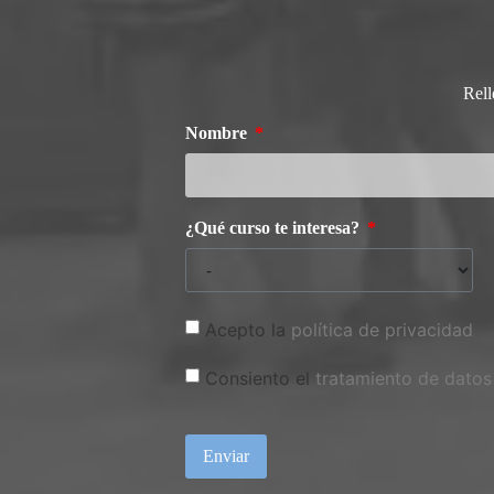
Rell
Nombre
¿Qué curso te interesa?
Acepto la
política de privacidad
Consiento el
tratamiento de datos
Enviar