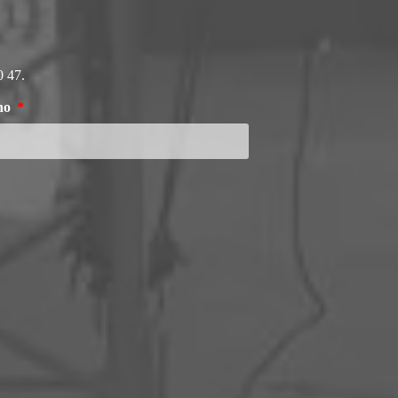
0 47.
ono