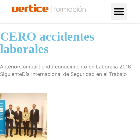
Formación en altura
¿Por qué con nosotros?
CERO accidentes
laborales
Anterior
Compartiendo conocimiento en Laboralia 2016
Siguiente
Día Internacional de Seguridad en el Trabajo