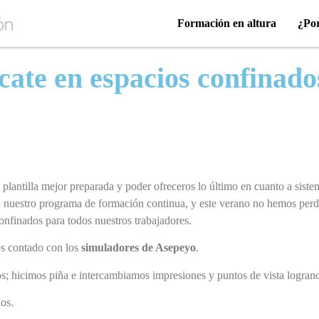
Formación en altura
¿Por
cate en espacios confinado
a plantilla mejor preparada y poder ofreceros lo
ú
ltimo en cuanto a
siste
 nuestro programa de
formaci
ó
n
continua, y este verano no hemos perd
confinados
para todos nuestros trabajadores.
s contado con los
simuladores de Asepeyo
.
os; hicimos pi
ñ
a e intercambiamos impresiones y puntos de vista logran
os.