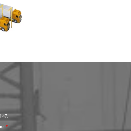
0 47.
ono