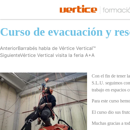
Curso de evacuación y res
Anterior
Barrabés habla de Vértice Vertical™
Siguiente
Vértice Vertical visita la feria A+A
Con el fin de tener l
S.L.U. seguimos con
trabajo en
espacios 
Para este curso hemo
El curso dio sus frut
Muchas gracias a tod