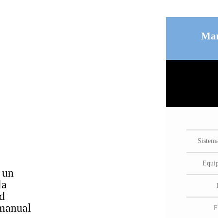
Man
Sistema
Equip
 un
la
ud
manual
F