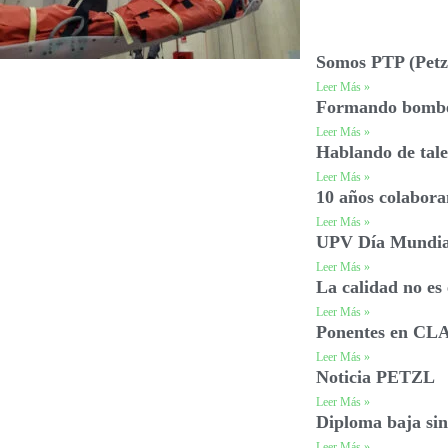
Somos PTP (Petzl
Leer Más »
Formando bomb
Leer Más »
Hablando de ta
Leer Más »
10 años colabor
Leer Más »
UPV Día Mundial
Leer Más »
La calidad no es 
Leer Más »
Ponentes en C
Leer Más »
Noticia PETZL
Leer Más »
Diploma baja sin
Leer Más »