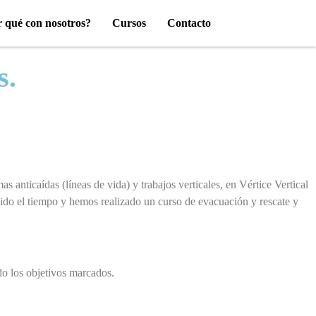
 qué con nosotros?
Cursos
Contacto
s.
mas antica
í
das (l
í
neas de vida)
y
trabajos verticales
, en V
é
rtice Vertical
ido el tiempo y hemos realizado un curso de
evacuaci
ó
n y rescate
y
do los objetivos marcados.