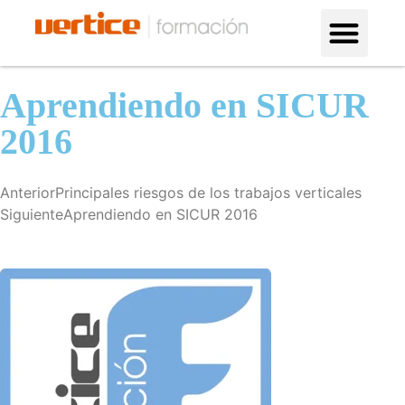
Formación en altura
¿Por qué con nosotros?
Aprendiendo en SICUR
2016
Anterior
Principales riesgos de los trabajos verticales
Siguiente
Aprendiendo en SICUR 2016