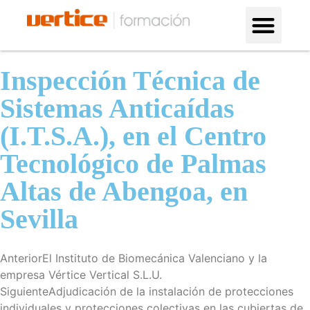
Formación en altura
¿Por qué con nosotros?
Inspección Técnica de
Sistemas Anticaídas
(I.T.S.A.), en el Centro
Tecnológico de Palmas
Altas de Abengoa, en
Sevilla
Anterior
El Instituto de Biomecánica Valenciano y la
empresa Vértice Vertical S.L.U.
Siguiente
Adjudicación de la instalación de protecciones
individuales y protecciones colectivas en las cubiertas de