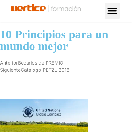
Formación en altura
¿Por qué con nosotros?
10 Principios para un
mundo mejor
Anterior
Becarios de PREMIO
Siguiente
Catálogo PETZL 2018